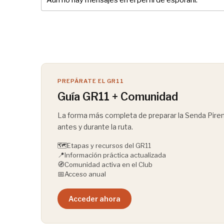
Aún no hay mensajes en el perfil de esporahi.
PREPÁRATE EL GR11
Guía GR11 + Comunidad
La forma más completa de preparar la Senda Pirena
antes y durante la ruta.
🗺️
Etapas y recursos del GR11
📍
Información práctica actualizada
🧭
Comunidad activa en el Club
📅
Acceso anual
Acceder ahora