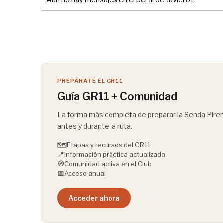
Aún no hay mensajes en el perfil de Javier61.
PREPÁRATE EL GR11
Guía GR11 + Comunidad
La forma más completa de preparar la Senda Pirena
antes y durante la ruta.
🗺️
Etapas y recursos del GR11
📍
Información práctica actualizada
🧭
Comunidad activa en el Club
📅
Acceso anual
Acceder ahora