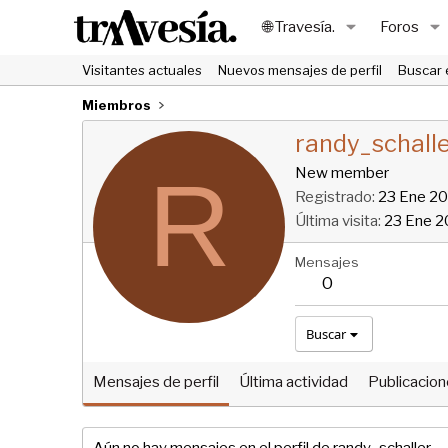
🌐 Travesía.
Foros
Visitantes actuales
Nuevos mensajes de perfil
Buscar 
Miembros
randy_schall
R
New member
Registrado
23 Ene 2
Última visita
23 Ene 
Mensajes
0
Buscar
Mensajes de perfil
Última actividad
Publicacio