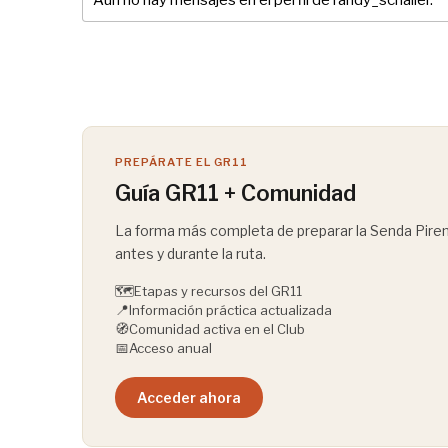
Aún no hay mensajes en el perfil de randy_schaller.
PREPÁRATE EL GR11
Guía GR11 + Comunidad
La forma más completa de preparar la Senda Pirena
antes y durante la ruta.
🗺️
Etapas y recursos del GR11
📍
Información práctica actualizada
🧭
Comunidad activa en el Club
📅
Acceso anual
Acceder ahora