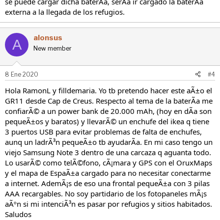
se puede cargar dicha baterÃa, serÃa ir cargado la baterÃa
externa a la llegada de los refugios.
alonsus
A
New member
8 Ene 2020
#4
Hola RamonL y filldemaria. Yo tb pretendo hacer este aÃ±o el
GR11 desde Cap de Creus. Respecto al tema de la baterÃa me
confiarÃ© a un power bank de 20.000 mAh, (hoy en dÃa son
pequeÃ±os y baratos) y llevarÃ© un enchufe del ikea q tiene
3 puertos USB para evitar problemas de falta de enchufes,
aunq un ladrÃ³n pequeÃ±o tb ayudarÃa. En mi caso tengo un
viejo Samsung Note 3 dentro de una carcaza q aguanta todo.
Lo usarÃ© como telÃ©fono, cÃ¡mara y GPS con el OruxMaps
y el mapa de EspaÃ±a cargado para no necesitar conectarme
a internet. AdemÃ¡s de eso una frontal pequeÃ±a con 3 pilas
AAA recargables. No soy partidario de los fotopaneles mÃ¡s
aÃºn si mi intenciÃ³n es pasar por refugios y sitios habitados.
Saludos