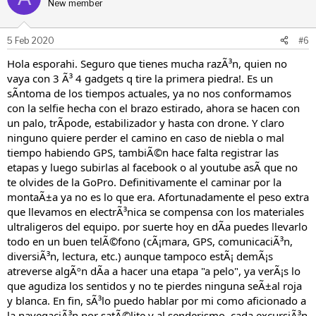
New member
5 Feb 2020
#6
Hola esporahi. Seguro que tienes mucha razÃ³n, quien no
vaya con 3 Ã³ 4 gadgets q tire la primera piedra!. Es un
sÃntoma de los tiempos actuales, ya no nos conformamos
con la selfie hecha con el brazo estirado, ahora se hacen con
un palo, trÃpode, estabilizador y hasta con drone. Y claro
ninguno quiere perder el camino en caso de niebla o mal
tiempo habiendo GPS, tambiÃ©n hace falta registrar las
etapas y luego subirlas al facebook o al youtube asÃ que no
te olvides de la GoPro. Definitivamente el caminar por la
montaÃ±a ya no es lo que era. Afortunadamente el peso extra
que llevamos en electrÃ³nica se compensa con los materiales
ultraligeros del equipo. por suerte hoy en dÃa puedes llevarlo
todo en un buen telÃ©fono (cÃ¡mara, GPS, comunicaciÃ³n,
diversiÃ³n, lectura, etc.) aunque tampoco estÃ¡ demÃ¡s
atreverse algÃºn dÃa a hacer una etapa "a pelo", ya verÃ¡s lo
que agudiza los sentidos y no te pierdes ninguna seÃ±al roja
y blanca. En fin, sÃ³lo puedo hablar por mi como aficionado a
la navegaciÃ³n por satÃ©lite y al senderismo, cada excursiÃ³n