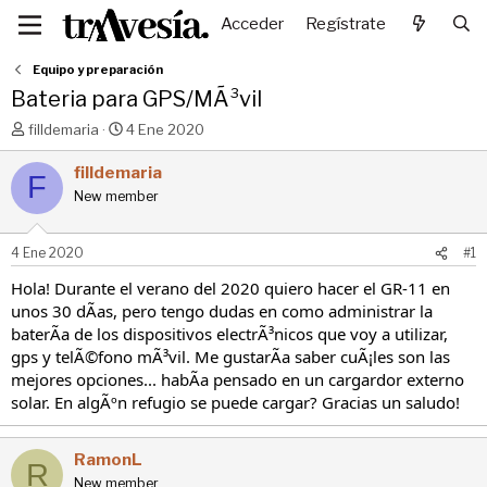
Acceder
Regístrate
Equipo y preparación
Bateria para GPS/MÃ³vil
I
F
filldemaria
4 Ene 2020
n
e
i
c
filldemaria
F
c
h
New member
i
a
a
d
d
e
4 Ene 2020
#1
o
i
r
n
Hola! Durante el verano del 2020 quiero hacer el GR-11 en
d
i
unos 30 dÃas, pero tengo dudas en como administrar la
e
c
baterÃa de los dispositivos electrÃ³nicos que voy a utilizar,
l
i
gps y telÃ©fono mÃ³vil. Me gustarÃa saber cuÃ¡les son las
t
o
mejores opciones... habÃa pensado en un cargardor externo
e
solar. En algÃºn refugio se puede cargar? Gracias un saludo!
m
a
RamonL
R
New member