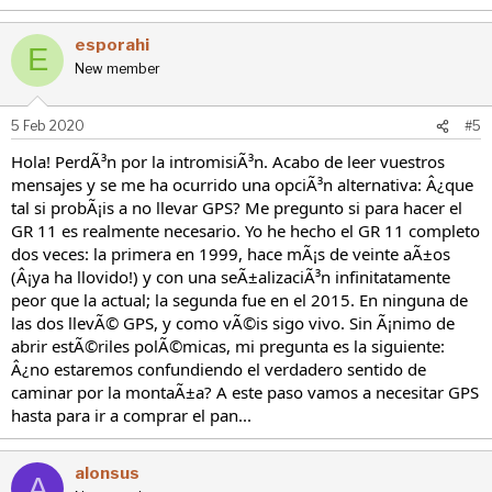
esporahi
E
New member
5 Feb 2020
#5
Hola! PerdÃ³n por la intromisiÃ³n. Acabo de leer vuestros
mensajes y se me ha ocurrido una opciÃ³n alternativa: Â¿que
tal si probÃ¡is a no llevar GPS? Me pregunto si para hacer el
GR 11 es realmente necesario. Yo he hecho el GR 11 completo
dos veces: la primera en 1999, hace mÃ¡s de veinte aÃ±os
(Â¡ya ha llovido!) y con una seÃ±alizaciÃ³n infinitatamente
peor que la actual; la segunda fue en el 2015. En ninguna de
las dos llevÃ© GPS, y como vÃ©is sigo vivo. Sin Ã¡nimo de
abrir estÃ©riles polÃ©micas, mi pregunta es la siguiente:
Â¿no estaremos confundiendo el verdadero sentido de
caminar por la montaÃ±a? A este paso vamos a necesitar GPS
hasta para ir a comprar el pan...
alonsus
A