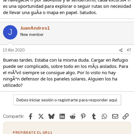
es una oportunidad para explorar o seguir rutas sin necesidad
de llevar una guÃa o mapa en papel. Saludos.
JuanAndres1
J
New member
13 Abr 2020
#7
Buenas tardes. Estaba con la misma duda. Cargar en Refugio
puede ser complicado, sobre todo en los mÃ¡s aislados. Para
el mÃ³vil siempre se consigue algo. Por lo visto no hay
ningÃºn defensor de los paneles solares. Alguien los ha
utilizado?
Debes iniciar sesión o registrarte para responder aquí.
Facebook
X
Bluesky
LinkedIn
Reddit
Pinterest
Tumblr
WhatsApp
Email
En
Compartir:
PREPÁRATE EL GR11