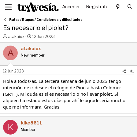
Acceder
Regístrate
Rutas / Etapas / Condiciones y dificultades
Es necesario el piolet?
I
F
atakaiox
12 Jun 2023
n
e
i
c
atakaiox
A
c
h
New member
i
a
a
d
d
e
12 Jun 2023
#1
o
i
r
n
Hola a todos/as. La tercera semana de junio 2023 tengo
d
i
intención de ir desde el refugio de Pineta hasta Colomer
e
c
(GR11). Mi duda es si es necesario o no llevar piolet. Si
l
i
alguien ha estado estos días por ahí le agradecería mucho
t
o
que me informara. Gracias
e
m
a
kike8611
K
Member