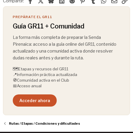
Facebook
X
Bluesky
LinkedIn
Reddit
Pinterest
Tumblr
WhatsApp
Email
En
Compartir:
PREPÁRATE EL GR11
Guía GR11 + Comunidad
La forma más completa de preparar la Senda
Pirenaica: acceso a la guía online del GR11, contenido
actualizado y una comunidad activa donde resolver
dudas reales antes y durante la ruta.
🗺️
Etapas y recursos del GR11
📍
Información práctica actualizada
🧭
Comunidad activa en el Club
📅
Acceso anual
Acceder ahora
Rutas / Etapas / Condiciones y dificultades