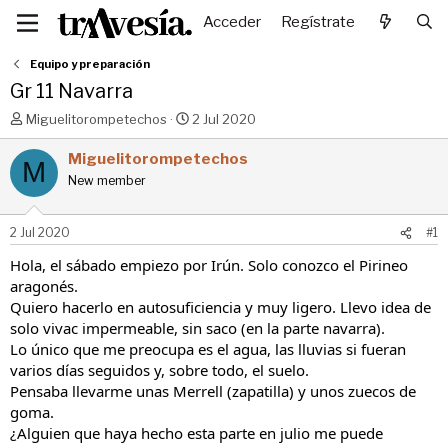
Acceder
Regístrate
Equipo y preparación
Gr 11 Navarra
I
F
Miguelitorompetechos
2 Jul 2020
n
e
i
c
Miguelitorompetechos
M
c
h
New member
i
a
a
d
d
e
2 Jul 2020
#1
o
i
r
n
Hola, el sábado empiezo por Irún. Solo conozco el Pirineo
d
i
aragonés.
e
c
Quiero hacerlo en autosuficiencia y muy ligero. Llevo idea de
l
i
solo vivac impermeable, sin saco (en la parte navarra).
t
o
Lo único que me preocupa es el agua, las lluvias si fueran
e
varios días seguidos y, sobre todo, el suelo.
m
a
Pensaba llevarme unas Merrell (zapatilla) y unos zuecos de
goma.
¿Alguien que haya hecho esta parte en julio me puede