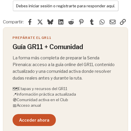
Debes iniciar sesión o registrarte para responder aquí.
Facebook
X
Bluesky
LinkedIn
Reddit
Pinterest
Tumblr
WhatsApp
Email
En
Compartir:
PREPÁRATE EL GR11
Guía GR11 + Comunidad
La forma más completa de preparar la Senda
Pirenaica: acceso a la guía online del GR11, contenido
actualizado y una comunidad activa donde resolver
dudas reales antes y durante la ruta.
🗺️
Etapas y recursos del GR11
📍
Información práctica actualizada
🧭
Comunidad activa en el Club
📅
Acceso anual
Acceder ahora