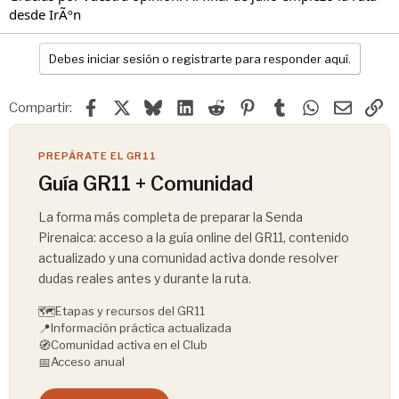
desde IrÃºn
Debes iniciar sesión o registrarte para responder aquí.
Facebook
X
Bluesky
LinkedIn
Reddit
Pinterest
Tumblr
WhatsApp
Email
En
Compartir:
PREPÁRATE EL GR11
Guía GR11 + Comunidad
La forma más completa de preparar la Senda
Pirenaica: acceso a la guía online del GR11, contenido
actualizado y una comunidad activa donde resolver
dudas reales antes y durante la ruta.
🗺️
Etapas y recursos del GR11
📍
Información práctica actualizada
🧭
Comunidad activa en el Club
📅
Acceso anual