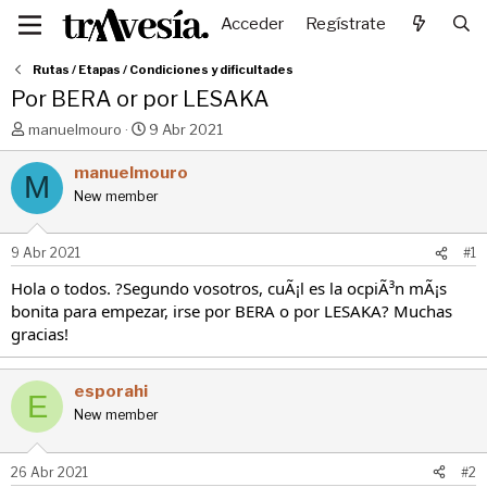
Acceder
Regístrate
Rutas / Etapas / Condiciones y dificultades
Por BERA or por LESAKA
I
F
manuelmouro
9 Abr 2021
n
e
i
c
manuelmouro
M
c
h
New member
i
a
a
d
d
e
9 Abr 2021
#1
o
i
r
n
Hola o todos. ?Segundo vosotros, cuÃ¡l es la ocpiÃ³n mÃ¡s
d
i
bonita para empezar, irse por BERA o por LESAKA? Muchas
e
c
gracias!
l
i
t
o
e
esporahi
E
m
New member
a
26 Abr 2021
#2