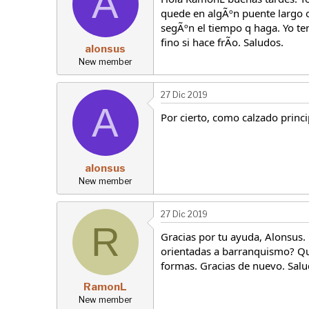
A
quede en algÃºn puente largo o
segÃºn el tiempo q haga. Yo t
fino si hace frÃo. Saludos.
alonsus
New member
27 Dic 2019
A
Por cierto, como calzado princi
alonsus
New member
27 Dic 2019
R
Gracias por tu ayuda, Alonsus.
orientadas a barranquismo? Qui
formas. Gracias de nuevo. Salu
RamonL
New member