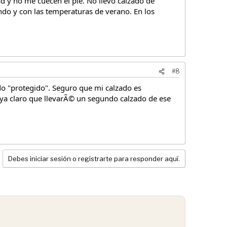
d y no me cuecen el pie. No llevo calzado de
do y con las temperaturas de verano. En los
#8
do "protegido". Seguro que mi calzado es
ya claro que llevarÃ© un segundo calzado de ese
Debes iniciar sesión o registrarte para responder aquí.