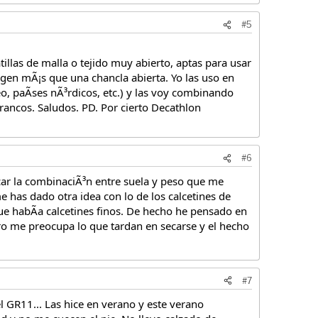
#5
llas de malla o tejido muy abierto, aptas para usar
tegen mÃ¡s que una chancla abierta. Yo las uso en
eo, paÃses nÃ³rdicos, etc.) y las voy combinando
ancos. Saludos. PD. Por cierto Decathlon
#6
car la combinaciÃ³n entre suela y peso que me
 has dado otra idea con lo de los calcetines de
e habÃa calcetines finos. De hecho he pensado en
o me preocupa lo que tardan en secarse y el hecho
#7
l GR11... Las hice en verano y este verano