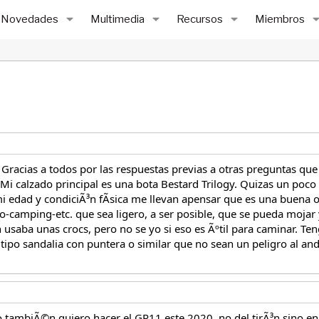
Novedades
Multimedia
Recursos
Miembros
 Gracias a todos por las respuestas previas a otras preguntas qu
Mi calzado principal es una bota Bestard Trilogy. Quizas un poc
 edad y condiciÃ³n fÃsica me llevan apensar que es una buena op
-camping-etc. que sea ligero, a ser posible, que se pueda mojar
usaba unas crocs, pero no se yo si eso es Ãºtil para caminar. Ten
, tipo sandalia con puntera o similar que no sean un peligro al a
tambiÃ©n quiero hacer el GR11 este 2020, no del tirÃ³n sino en 