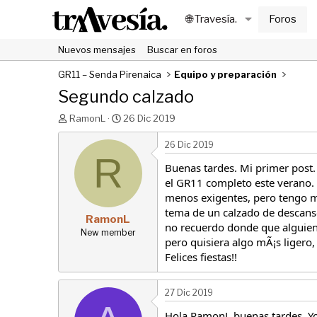
🌐 Travesía.
Foros
Nuevos mensajes
Buscar en foros
GR11 – Senda Pirenaica
Equipo y preparación
Segundo calzado
I
F
RamonL
26 Dic 2019
n
e
i
c
26 Dic 2019
c
R
h
Buenas tardes. Mi primer post.
i
a
a
d
el GR11 completo este verano. 
d
e
menos exigentes, pero tengo mi
o
i
tema de un calzado de descanso
RamonL
r
n
no recuerdo donde que alguien 
d
i
New member
pero quisiera algo mÃ¡s ligero
e
c
Felices fiestas!!
l
i
t
o
e
27 Dic 2019
m
a
Hola RamonL buenas tardes. Yo 