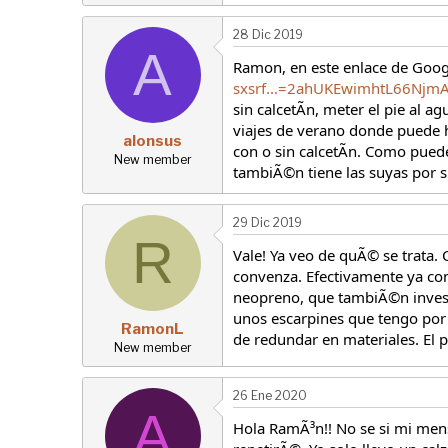
28 Dic 2019
A
Ramon, en este enlace de Googl
sxsrf...=2ahUKEwimhtL66N
sin calcetÃn, meter el pie al a
viajes de verano donde puede h
alonsus
con o sin calcetÃn. Como puede
New member
tambiÃ©n tiene las suyas por s
29 Dic 2019
R
Vale! Ya veo de quÃ© se trata.
convenza. Efectivamente ya con
neopreno, que tambiÃ©n invest
unos escarpines que tengo por
RamonL
de redundar en materiales. El p
New member
26 Ene 2020
A
Hola RamÃ³n!! No se si mi mens