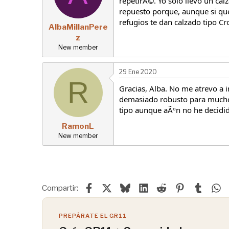
repetirÃ©. Yo solo llevo un ca
repuesto porque, aunque si qu
refugios te dan calzado tipo Cr
AlbaMillanPere
z
New member
29 Ene 2020
R
Gracias, Alba. No me atrevo a 
demasiado robusto para muchos
tipo aunque aÃºn no he decidid
RamonL
New member
Facebook
X
Bluesky
LinkedIn
Reddit
Pinterest
Tumblr
W
Compartir:
PREPÁRATE EL GR11