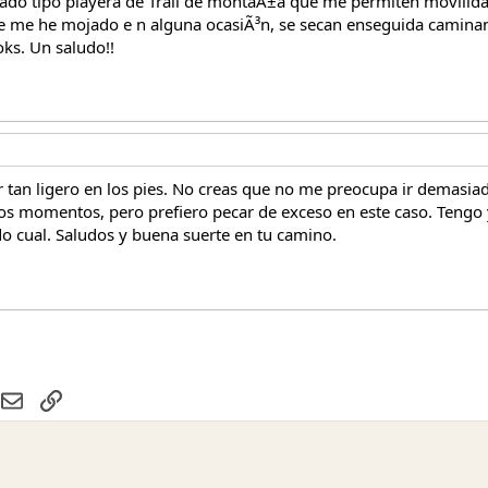
lzado tipo playera de Trail de montaÃ±a que me permiten movilida
e me he mojado e n alguna ocasiÃ³n, se secan enseguida caminan
oks. Un saludo!!
ir tan ligero en los pies. No creas que no me preocupa ir demasia
 momentos, pero prefiero pecar de exceso en este caso. Tengo 
o cual. Saludos y buena suerte en tu camino.
hatsApp
Email
Enlace