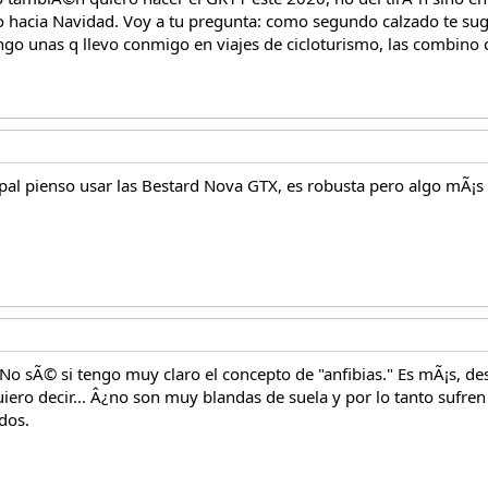
 hacia Navidad. Voy a tu pregunta: como segundo calzado te suge
engo unas q llevo conmigo en viajes de cicloturismo, las combin
pal pienso usar las Bestard Nova GTX, es robusta pero algo mÃ¡s l
 No sÃ© si tengo muy claro el concepto de "anfibias." Es mÃ¡s, 
ero decir... Â¿no son muy blandas de suela y por lo tanto sufren
dos.