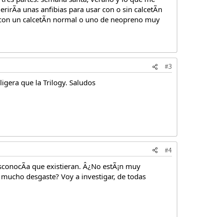
rirÃa unas anfibias para usar con o sin calcetÃn
o con un calcetÃn normal o uno de neopreno muy
#3
igera que la Trilogy. Saludos
#4
desconocÃa que existieran. Â¿No estÃ¡n muy
 mucho desgaste? Voy a investigar, de todas