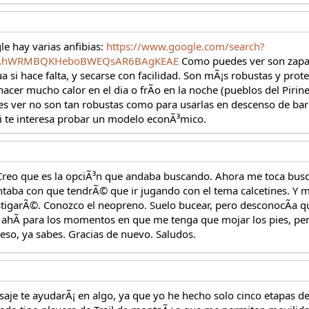
e hay varias anfibias:
https://www.google.com/search?
jmAhWRMBQKHeboBWEQsAR6BAgKEAE
Como puedes ver son zapati
gua si hace falta, y secarse con facilidad. Son mÃ¡s robustas y pro
acer mucho calor en el dia o frÃo en la noche (pueblos del Pirin
s ver no son tan robustas como para usarlas en descenso de barr
i te interesa probar un modelo econÃ³mico.
 Creo que es la opciÃ³n que andaba buscando. Ahora me toca bus
taba con que tendrÃ© que ir jugando con el tema calcetines. Y me
igarÃ©. Conozco el neopreno. Suelo bucear, pero desconocÃa qu
 ahÃ para los momentos en que me tenga que mojar los pies, per
eso, ya sabes. Gracias de nuevo. Saludos.
aje te ayudarÃ¡ en algo, ya que yo he hecho solo cinco etapas de