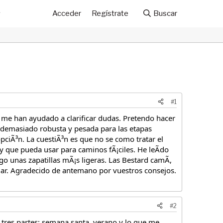
Acceder
Regístrate
Buscar
#1
e me han ayudado a clarificar dudas. Pretendo hacer
o demasiado robusta y pesada para las etapas
ciÃ³n. La cuestiÃ³n es que no se como tratar el
 y que pueda usar para caminos fÃ¡ciles. He leÃdo
go unas zapatillas mÃ¡s ligeras. Las Bestard camÃ,
ndar. Agradecido de antemano por vuestros consejos.
#2
tres partes: semana santa, verano y lo que me