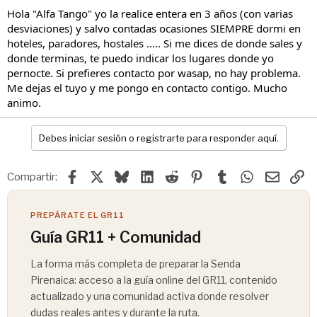
Hola "Alfa Tango" yo la realice entera en 3 años (con varias
desviaciones) y salvo contadas ocasiones SIEMPRE dormi en
hoteles, paradores, hostales ..... Si me dices de donde sales y
donde terminas, te puedo indicar los lugares donde yo
pernocte. Si prefieres contacto por wasap, no hay problema.
Me dejas el tuyo y me pongo en contacto contigo. Mucho
animo.
Debes iniciar sesión o registrarte para responder aquí.
Facebook
X
Bluesky
LinkedIn
Reddit
Pinterest
Tumblr
WhatsApp
Email
En
Compartir:
PREPÁRATE EL GR11
Guía GR11 + Comunidad
La forma más completa de preparar la Senda
Pirenaica: acceso a la guía online del GR11, contenido
actualizado y una comunidad activa donde resolver
dudas reales antes y durante la ruta.