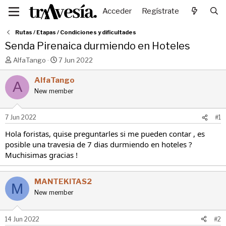
Acceder
Regístrate
Rutas / Etapas / Condiciones y dificultades
Senda Pirenaica durmiendo en Hoteles
I
F
AlfaTango
7 Jun 2022
n
e
i
c
AlfaTango
A
c
h
New member
i
a
a
d
d
e
7 Jun 2022
#1
o
i
r
n
Hola foristas, quise preguntarles si me pueden contar , es
d
i
posible una travesia de 7 dias durmiendo en hoteles ?
e
c
Muchisimas gracias !
l
i
t
o
e
MANTEKITAS2
M
m
New member
a
14 Jun 2022
#2