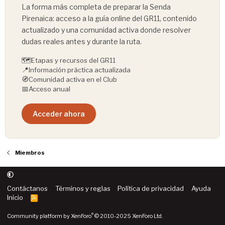
La forma más completa de preparar la Senda
Pirenaica: acceso a la guía online del GR11, contenido
actualizado y una comunidad activa donde resolver
dudas reales antes y durante la ruta.
🗺️
Etapas y recursos del GR11
📍
Información práctica actualizada
🧭
Comunidad activa en el Club
📅
Acceso anual
Acceder ahora
Miembros
Contáctanos
Términos y reglas
Política de privacidad
Ayuda
Inicio
R
S
S
®
Community platform by XenForo
© 2010-2025 XenForo Ltd.