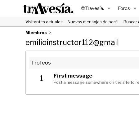
🌐 Travesía.
Foros
Visitantes actuales
Nuevos mensajes de perfil
Buscar 
Miembros
emilioinstructor112@gmail
Trofeos
First message
1
Post a message somewhere on the site to re