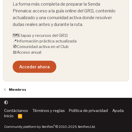
La forma más completa de preparar la Senda
Pirenaica: acceso a la guía online del GR11, contenido
actualizado y una comunidad activa donde resolver
dudas reales antes y durante la ruta.
🗺️
Etapas y recursos del GR11
📍
Información práctica actualizada
🧭
Comunidad activa en el Club
📅
Acceso anual
Acceder ahora
Miembros
Contáctanos
Términos y reglas
Política de privacidad
Ayuda
Inicio
R
S
S
®
Community platform by XenForo
© 2010-2025 XenForo Ltd.