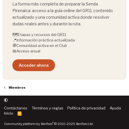
La forma más completa de preparar la Senda
Pirenaica: acceso a la guía online del GR11, contenido
actualizado y una comunidad activa donde resolver
dudas reales antes y durante la ruta.
🗺️
Etapas y recursos del GR11
📍
Información práctica actualizada
🧭
Comunidad activa en el Club
📅
Acceso anual
Acceder ahora
Miembros
Contáctanos
Términos y reglas
Política de privacidad
Ayuda
Inicio
R
S
S
®
Community platform by XenForo
© 2010-2025 XenForo Ltd.