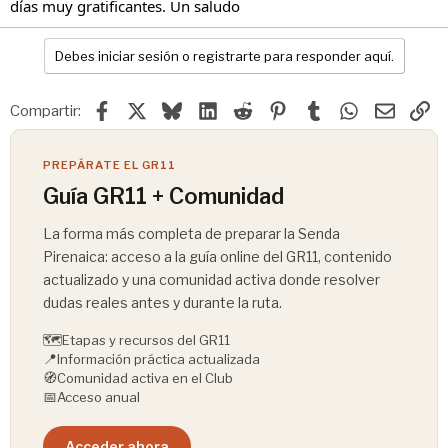
días muy gratificantes. Un saludo
Debes iniciar sesión o registrarte para responder aquí.
Facebook
X
Bluesky
LinkedIn
Reddit
Pinterest
Tumblr
WhatsApp
Email
En
Compartir:
PREPÁRATE EL GR11
Guía GR11 + Comunidad
La forma más completa de preparar la Senda
Pirenaica: acceso a la guía online del GR11, contenido
actualizado y una comunidad activa donde resolver
dudas reales antes y durante la ruta.
🗺️
Etapas y recursos del GR11
📍
Información práctica actualizada
🧭
Comunidad activa en el Club
📅
Acceso anual
Acceder ahora