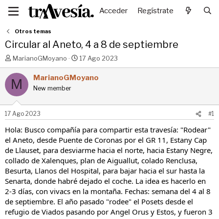
Acceder
Regístrate
Otros temas
Circular al Aneto, 4 a 8 de septiembre
I
F
MarianoGMoyano
17 Ago 2023
n
e
i
c
MarianoGMoyano
M
c
h
New member
i
a
a
d
d
e
17 Ago 2023
#1
o
i
r
n
Hola: Busco compañía para compartir esta travesía: "Rodear"
d
i
el Aneto, desde Puente de Coronas por el GR 11, Estany Cap
e
c
de Llauset, para desviarme hacia el norte, hacia Estany Negre,
l
i
collado de Xalenques, plan de Aiguallut, colado Renclusa,
t
o
Besurta, Llanos del Hospital, para bajar hacia el sur hasta la
e
Senarta, donde habré dejado el coche. La idea es hacerlo en
m
a
2-3 días, con vivacs en la montaña. Fechas: semana del 4 al 8
de septiembre. El año pasado "rodee" el Posets desde el
refugio de Viados pasando por Angel Orus y Estos, y fueron 3