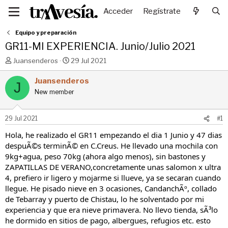
Acceder
Regístrate
Equipo y preparación
GR11-MI EXPERIENCIA. Junio/Julio 2021
I
F
Juansenderos
29 Jul 2021
n
e
i
c
Juansenderos
J
c
h
New member
i
a
a
d
d
e
29 Jul 2021
#1
o
i
r
n
Hola, he realizado el GR11 empezando el dia 1 Junio y 47 dias
d
i
despuÃ©s terminÃ© en C.Creus. He llevado una mochila con
e
c
9kg+agua, peso 70kg (ahora algo menos), sin bastones y
l
i
ZAPATILLAS DE VERANO,concretamente unas salomon x ultra
t
o
4, prefiero ir ligero y mojarme si llueve, ya se secaran cuando
e
llegue. He pisado nieve en 3 ocasiones, CandanchÃº, collado
m
a
de Tebarray y puerto de Chistau, lo he solventado por mi
experiencia y que era nieve primavera. No llevo tienda, sÃ³lo
he dormido en sitios de pago, albergues, refugios etc. esto