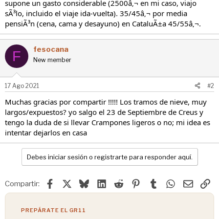
supone un gasto considerable (2500â‚¬ en mi caso, viajo
sÃ³lo, incluido el viaje ida-vuelta). 35/45â‚¬ por media
pensiÃ³n (cena, cama y desayuno) en CataluÃ±a 45/55â‚¬.
fesocana
F
New member
17 Ago 2021
#2
Muchas gracias por compartir !!!!! Los tramos de nieve, muy
largos/expuestos? yo salgo el 23 de Septiembre de Creus y
tengo la duda de si llevar Crampones ligeros o no; mi idea es
intentar dejarlos en casa
Debes iniciar sesión o registrarte para responder aquí.
Facebook
X
Bluesky
LinkedIn
Reddit
Pinterest
Tumblr
WhatsApp
Email
En
Compartir:
PREPÁRATE EL GR11