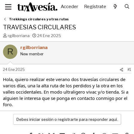
Acceder
Regístrate
Trekkings circulares y otras rutas
TRAVESIAS CIRCULARES
I
F
rgilborriana
24 Ene 2025
n
e
i
c
rgilborriana
R
c
h
New member
i
a
a
d
d
e
24 Ene 2025
#1
o
i
r
n
Hola, quiero realizar este verano dos travesías circulares de
d
i
varios días, una la alta ruta de los perdidos y la otra en los
e
c
valles occidentales. En modo ultraligero vivac y/o tienda. Si a
l
i
alguien le interesa que se ponga en contacto conmigo por el
t
o
foro.
e
m
a
Debes iniciar sesión o registrarte para responder aquí.