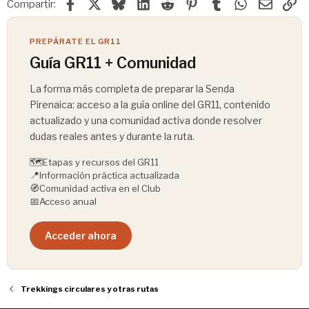
Facebook
X
Bluesky
LinkedIn
Reddit
Pinterest
Tumblr
WhatsApp
Email
En
Compartir:
PREPÁRATE EL GR11
Guía GR11 + Comunidad
La forma más completa de preparar la Senda
Pirenaica: acceso a la guía online del GR11, contenido
actualizado y una comunidad activa donde resolver
dudas reales antes y durante la ruta.
🗺️
Etapas y recursos del GR11
📍
Información práctica actualizada
🧭
Comunidad activa en el Club
📅
Acceso anual
Acceder ahora
Trekkings circulares y otras rutas