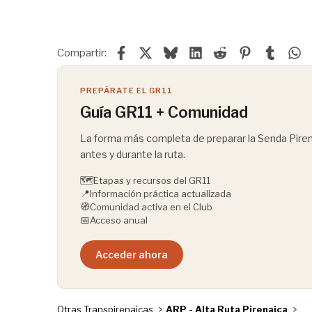
Facebook
X
Bluesky
LinkedIn
Reddit
Pinterest
Tumblr
W
Compartir:
PREPÁRATE EL GR11
Guía GR11 + Comunidad
La forma más completa de preparar la Senda Pirena
antes y durante la ruta.
🗺️
Etapas y recursos del GR11
📍
Información práctica actualizada
🧭
Comunidad activa en el Club
📅
Acceso anual
Acceder ahora
Otras Transpirenaicas
ARP - Alta Ruta Pirenaica