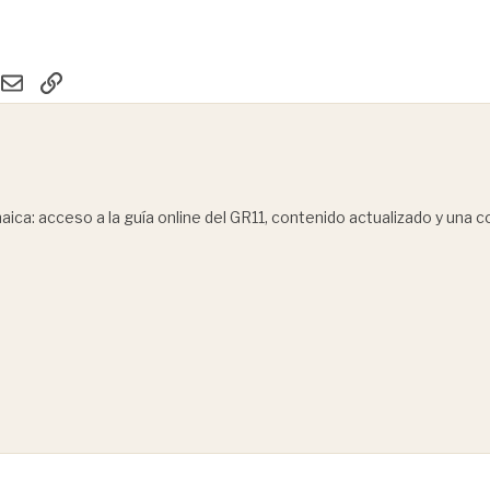
hatsApp
Email
Enlace
ica: acceso a la guía online del GR11, contenido actualizado y una 