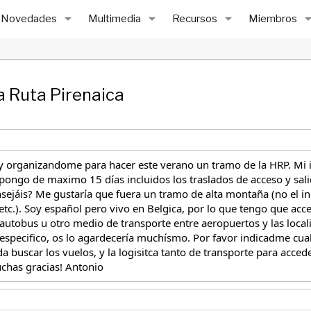
Novedades
Multimedia
Recursos
Miembros
a Ruta Pirenaica
toy organizandome para hacer este verano un tramo de la HRP. Mi
pongo de maximo 15 días incluidos los traslados de acceso y salid
ejáis? Me gustaría que fuera un tramo de alta montaña (no el inc
tc.). Soy español pero vivo en Belgica, por lo que tengo que acce
utobus u otro medio de transporte entre aeropuertos y las locali
pecifico, os lo agardecería muchísmo. Por favor indicadme cuale
a buscar los vuelos, y la logisitca tanto de transporte para acce
uchas gracias! Antonio