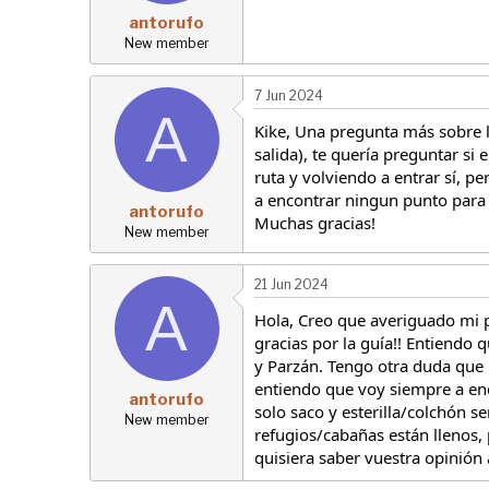
antorufo
New member
7 Jun 2024
A
Kike, Una pregunta más sobre 
salida), te quería preguntar s
ruta y volviendo a entrar sí, p
a encontrar ningun punto para 
antorufo
Muchas gracias!
New member
21 Jun 2024
A
Hola, Creo que averiguado mi p
gracias por la guía!! Entiend
y Parzán. Tengo otra duda que m
entiendo que voy siempre a enc
antorufo
solo saco y esterilla/colchón s
New member
refugios/cabañas están llenos,
quisiera saber vuestra opinión 