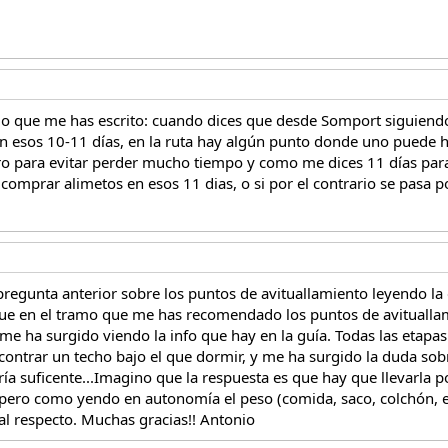
lo que me has escrito: cuando dices que desde Somport siguiendo
i en esos 10-11 días, en la ruta hay algún punto donde uno puede
ero para evitar perder mucho tiempo y como me dices 11 días para 
comprar alimetos en esos 11 dias, o si por el contrario se pasa 
regunta anterior sobre los puntos de avituallamiento leyendo la
o que en el tramo que me has recomendado los puntos de avitual
e ha surgido viendo la info que hay en la guía. Todas las etapas 
ontrar un techo bajo el que dormir, y me ha surgido la duda sobre
ería suficente...Imagino que la respuesta es que hay que llevarla 
 pero como yendo en autonomía el peso (comida, saco, colchón, et
al respecto. Muchas gracias!! Antonio