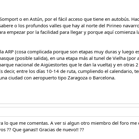
Somport o en Astún, por el fácil acceso que tiene en autobús. Hac
abere o los profundos valles que hay al norte del Pirineo navarro
ara empezar por la facilidad para llegar y porque aquí comienza
e la ARP (cosa complicada porque son etapas muy duras y luego es
asque (posible salida), en una etapa más al tunel de Vielha (por
parque nacional de Aigüestortes que le dan la vuelta) y en otras 
s decir, entre los días 10-14 de ruta, cumpliendo el calendario, 
 una ciudad con aeropuerto tipo Zaragoza o Barcelona.
a lo que me comentas. A ver si algun otro miembro del foro me c
os ?? Que ganas!! Gracias de nuevo!! ??