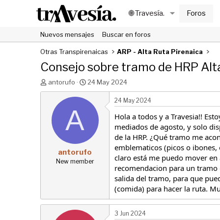
🌐 Travesía.
Foros
Nuevos mensajes
Buscar en foros
Otras Transpirenaicas
ARP - Alta Ruta Pirenaica
Consejo sobre tramo de HRP Alt
I
F
antorufo
24 May 2024
n
e
i
c
24 May 2024
c
A
h
Hola a todos y a Travesia!! Es
i
a
a
d
mediados de agosto, y solo dis
d
e
de la HRP. ¿Qué tramo me acons
o
i
emblematicos (picos o ibones, e
antorufo
r
n
claro está me puedo mover en a
d
i
New member
recomendacion para un tramo es
e
c
salida del tramo, para que pued
l
i
t
o
(comida) para hacer la ruta. M
e
m
3 Jun 2024
a